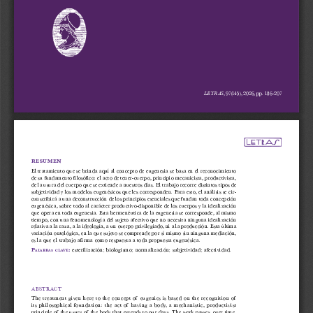
, 97(145), 2026, pp. 186-207
LETRAS
RESUMEN
El tratamiento que se brinda aquí al concepto de eugenesia se basa en el reconocimiento 
de su fundamento filosófico: el acto de tener-cuerpo, principio mecanicista, productivista, 
de la usura del cuerpo que se extiende a nuestros días. El trabajo recorre distintos tipos de 
subjetividad y los modelos eugenésicos que les corresponden. Para esto, el análisis se cir
-
cunscribirá a una deconstrucción de los principios esenciales que fundan toda concepción 
eugenésica, sobre todo al carácter productivo-disponible de los cuerpos y la idealización 
que opera en toda eugenesia. Esta hermenéutica de la eugenesia se corresponde, al mismo 
tiempo, con una fenomenología del sujeto afectivo que no necesita ninguna idealización 
relativa a la raza, a la ideología, a un cuerpo privilegiado, ni a la producción. Esta última 
variación ontológica, en la que sujeto se comprende por sí mismo sin ninguna mediación, 
es la que el trabajo afirma como respuesta a toda propuesta eugenésica.
P
:
 esterilización; biologismo; normalización; subjetividad; afectividad.
alabras
clave
A BSTR ACT
The treatment given here to the concept of  eugenics is based on the recognition of  
its philosophical foundation: the act of  having a body, a mechanistic, productivist
principle of  the usury of  the body that extends to our days. The work passes, over time, 